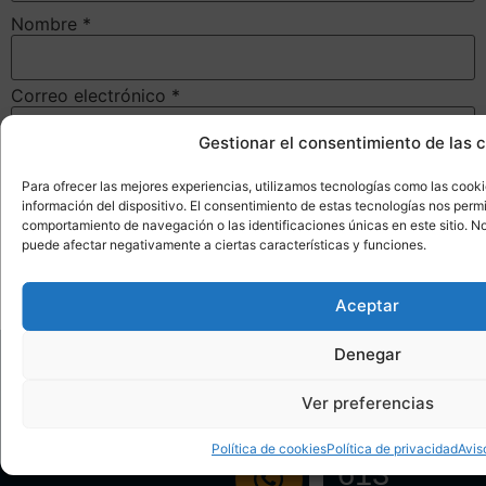
Nombre
*
Correo electrónico
*
Gestionar el consentimiento de las 
Web
Para ofrecer las mejores experiencias, utilizamos tecnologías como las cook
información del dispositivo. El consentimiento de estas tecnologías nos perm
comportamiento de navegación o las identificaciones únicas en este sitio. No 
puede afectar negativamente a ciertas características y funciones.
Guarda mi nombre, correo electrónico y web en este
navegador para la próxima vez que comente.
Aceptar
Denegar
HOME
ÁREA
Ver preferencias
649
info@
CLIENTES
Política de cookies
Política de privacidad
Avis
GALERÍA
613